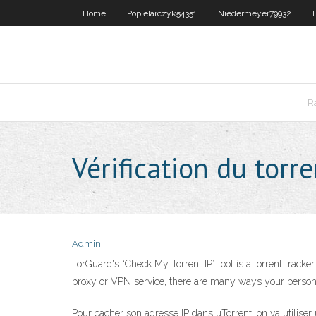
Home
Popielarczyk54351
Niedermeyer79932
R
Vérification du torre
Admin
TorGuard's “Check My Torrent IP” tool is a torrent tracker
proxy or VPN service, there are many ways your person
Pour cacher son adresse IP dans µTorrent, on va utiliser u