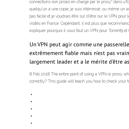
connections non prises en charge par le proxy" dans uTor
quelqu'un a une copie, je suis intérressé. ou même un au
pas facile et je voudrais être sur d'être sur le VPN pour
visités en France. Cependant, il est plus que recommand
expliquer pourquoi il vous faut un VPN pour Torrent9 et
Un VPN peut agir comme une passerelle v
extrêmement fiable mais n’est pas vraim
largement leader et a le mérite d’être 
8 Feb 2018 The entire point of using a VPN or proxy whi
correctly? This guide will teach you how to check your