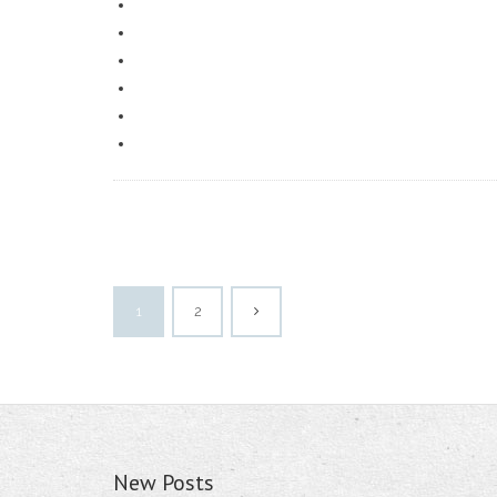
1
2
New Posts