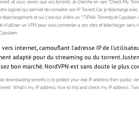
rent, et vous verrez que vos torrents Je cherche en vain "Check My Torrent
tre logiciel qui permet de connaitre son IP Torrent Car je télécharge avec
 le téléchargement et oui c'est dur d'ètre un ""TIPIAK Torrent9 et Cpasbien
é d'utiliser un VPN pour vous connecter à ses sites et télécharger sans r
 Cpasbien.
ers internet, camouflant l’adresse IP de l’utilisate
ent adapté pour du streaming ou du torrent. Justeme
assez bon marché. NordVPN est sans doute le plus co
le downloading torrents is to protect your real IP address from public v
 torrent What's my IP address, how to find and check my IP address. Two