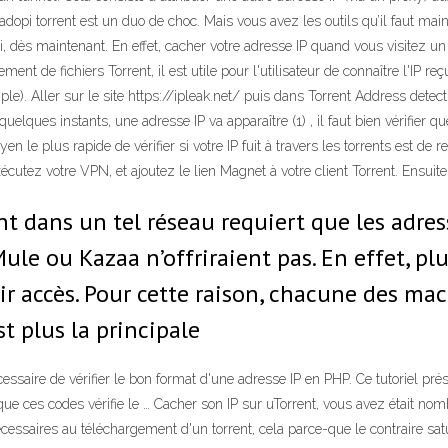
Hadopi torrent est un duo de choc. Mais vous avez les outils qu’il faut ma
, dès maintenant. En effet, cacher votre adresse IP quand vous visitez un s
nt de fichiers Torrent, il est utile pour l'utilisateur de connaître l'IP reçu
ple). Aller sur le site https://ipleak.net/ puis dans Torrent Address detecti
quelques instants, une adresse IP va apparaître (1) , il faut bien vérifier 
le plus rapide de vérifier si votre IP fuit à travers les torrents est de re
exécutez votre VPN, et ajoutez le lien Magnet à votre client Torrent. Ensui
t dans un tel réseau requiert que les adress
e ou Kazaa n’offriraient pas. En effet, plu
voir accès. Pour cette raison, chacune des ma
st plus la principale
 nécessaire de vérifier le bon format d'une adresse IP en PHP. Ce tutoriel p
 que ces codes vérifie le … Cacher son IP sur uTorrent, vous avez était nom
ssaires au téléchargement d'un torrent, cela parce-que le contraire satur