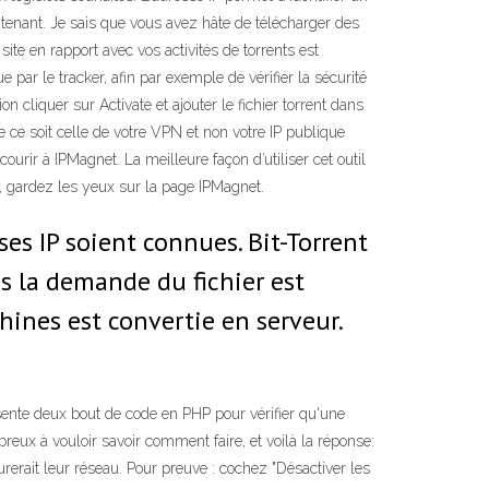
intenant. Je sais que vous avez hâte de télécharger des
ite en rapport avec vos activités de torrents est
e par le tracker, afin par exemple de vérifier la sécurité
on cliquer sur Activate et ajouter le fichier torrent dans
que ce soit celle de votre VPN et non votre IP publique
courir à IPMagnet. La meilleure façon d’utiliser cet outil
te, gardez les yeux sur la page IPMagnet.
es IP soient connues. Bit-Torrent
s la demande du fichier est
chines est convertie en serveur.
résente deux bout de code en PHP pour vérifier qu'une
breux à vouloir savoir comment faire, et voilà la réponse:
erait leur réseau. Pour preuve : cochez "Désactiver les