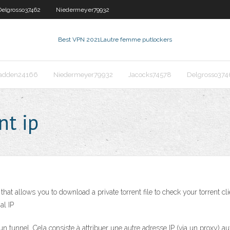
Delgrosso37462
Niedermeyer79932
Best VPN 2021
Lautre femme putlockers
adden24166
Niedermeyer79932
Jacocks74578
Delgrosso374
nt ip
 that allows you to download a private torrent file to check your torrent c
al IP
n tunnel. Cela consiste à attribuer une autre adresse IP (via un proxy) aux