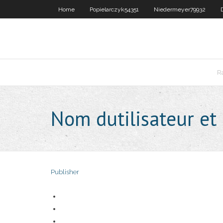
Home
Popielarczyk54351
Niedermeyer79932
R
Nom dutilisateur et
Publisher