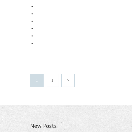
1
2
New Posts