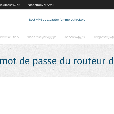
Delgrosso37462
Niedermeyer79932
Best VPN 2021
Lautre femme putlockers
adden24166
Niedermeyer79932
Jacocks74578
Delgrosso374
 mot de passe du routeur d